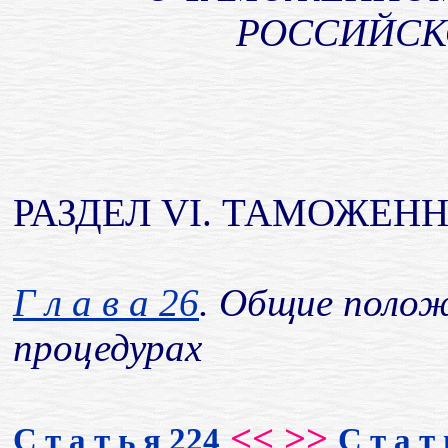
РОССИЙСК
РАЗДЕЛ VI. ТАМОЖЕН
Г л а в а 26
. Общие поло
процедурах
<< >>
С т а т ь я 224
С т а т