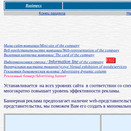
Rusimpex
Конец раздела
На
Мини-сайт компании/Mini-site of the company
Веб-представительство компании/Web-representation of the company
Визитная карточка компании/ The card of the company
Information line
Информационная строка /
of the company
Виртуальная выставка товаров/услуг/ Virtual exhibition of goods/services
Рекламная динамическая колонка/ Advertising dynamic column
Рекламный баннер/Advertising banner
Устанавливается на всех уровнях сайта в соответствии со сп
многократно повышает уровень эффективности рекламы.
Баннерная реклама предполагает наличие web-представительс
представительства, мы поможем Вам его создать в минимальн