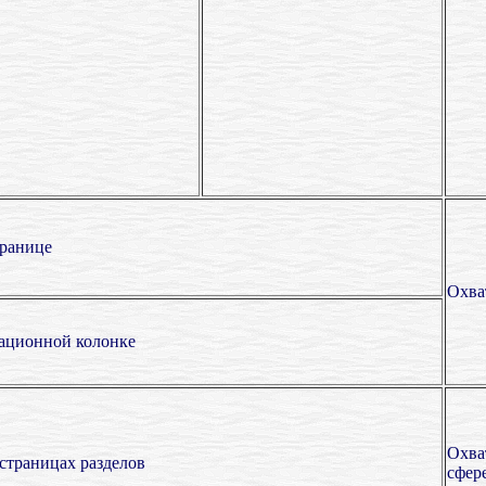
транице
Охва
гационной колонке
Охва
страницах разделов
сфер