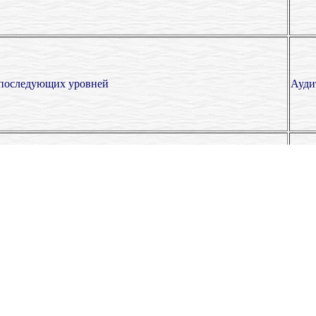
 последующих уровней
Ауди
Охва
мини-сайтов, веб-представительств, карточек
деят