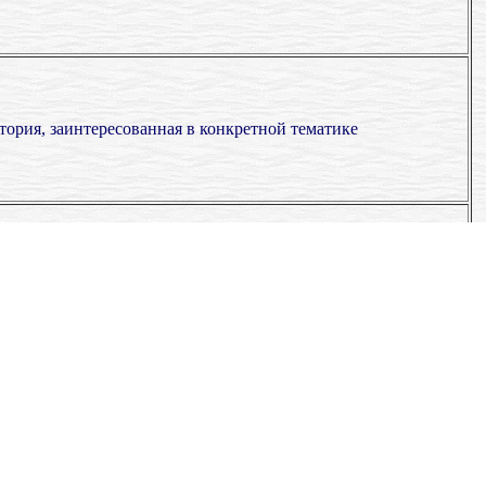
тория, заинтересованная в конкретной тематике
тывается аудитория, четко ориентированная на профиль
ельности компании