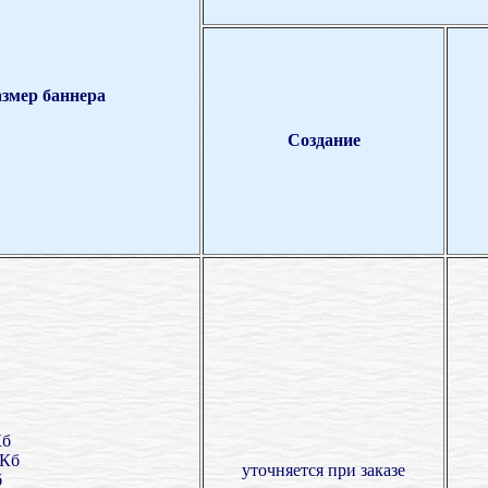
азмер баннера
Создание
Кб
 Кб
уточняется при заказе
б