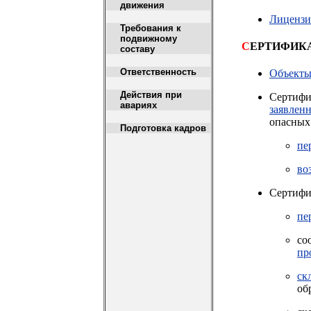
движения
Лицензи
Требования к
подвижному
С
ЕРТИФИК
составу
Ответственность
Объект
Действия при
Сертифи
авариях
заявлен
опасных 
Подготовка кадров
пе
во
Сертифи
пе
со
пр
ск
об