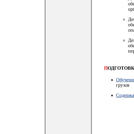
об
ор
Де
об
оп
Де
об
пе
П
ОДГОТОВК
Обучени
грузов
Содержа