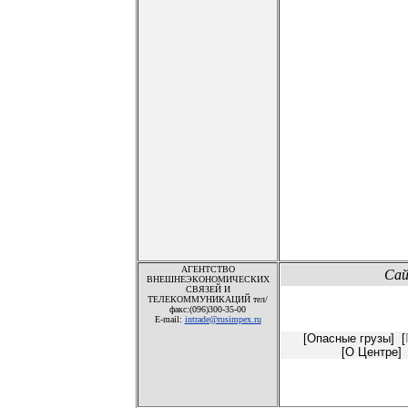
АГЕНТСТВО
Сай
ВНЕШНЕЭКОНОМИЧЕСКИХ
СВЯЗЕЙ И
ТЕЛЕКОММУНИКАЦИЙ тел/
факс:(096)300-35-00
E-mail:
intrade@rusimpex.ru
[
Опасные грузы
] [
[
О Центре
] 