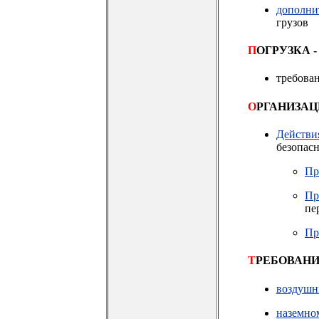
дополни
грузов
П
ОГРУЗКА 
требова
О
РГАНИЗА
Действи
безопасн
Пр
Пр
пе
Пр
Т
РЕБОВАНИ
воздушн
наземно