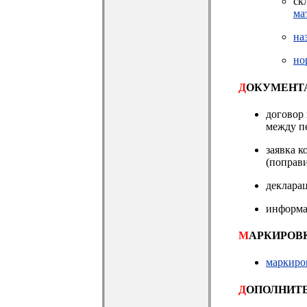
ск
ма
на
но
Д
ОКУМЕНТ
договор 
между пе
заявка к
(поправи
декларац
информа
М
АРКИРОВ
маркиро
Д
ОПОЛНИТ